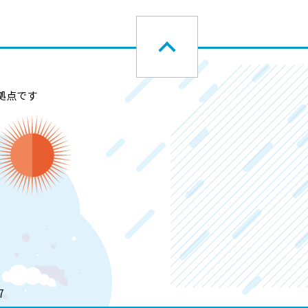
拠点です
7