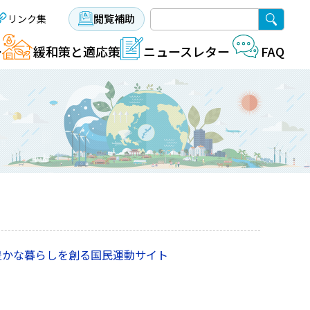
閲覧補助
リンク集
ー
緩和策と適応策
FAQ
ニュースレター
豊かな暮らしを創る国民運動サイト