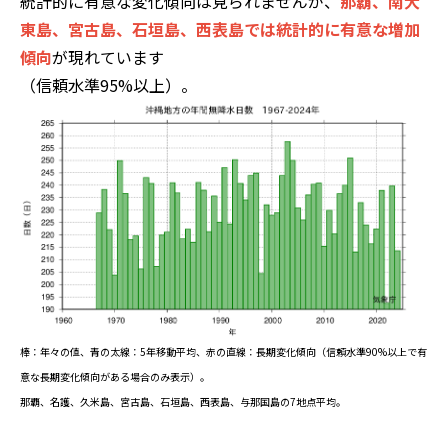
統計的に有意な変化傾向は見られませんが、
那覇、南大
東島、宮古島、石垣島、西表島では統計的に有意な増加
傾向
が現れています
（信頼水準95%以上）。
棒：年々の値、青の太線：5年移動平均、赤の直線：長期変化傾向（信頼水準90%以上で有
意な長期変化傾向がある場合のみ表示）。
那覇、名護、久米島、宮古島、石垣島、西表島、与那国島の7地点平均。